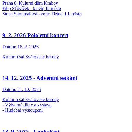
Praha 8, Kulurní dům Krakov
Filip Šťovíček - klavír, II. místo
Stella Skoumalová - zobc. flétna, III. místo
9. 2. 2026 Pololetní koncert
Datum:
16. 2. 2026
Kulturní sál Svárovské besedy
14. 12. 2025 - Adventní setkání
Datum:
21. 12. 2025
Kulturní sál Svárovské besedy
- Výtvarné dílny a výstava
- Hudební vystoupení
13. 9. 2025 - LoukaFest