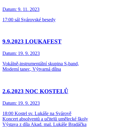
Datum:
9. 11. 2023
17:00 sál Svárovské besedy
9.9.2023 LOUKAFEST
Datum:
19. 9. 2023
Vokálně-instrumentální skupina S-band,
Moderní tanec, Výtvarná dílna
2.6.2023 NOC KOSTELŮ
Datum:
19. 9. 2023
18:00 Kostel sv. Lukáše na Svárově
Koncert absolventů a učitelů umělecké školy
Výstava z díla Akad. mal. Lukáše Bradáčka