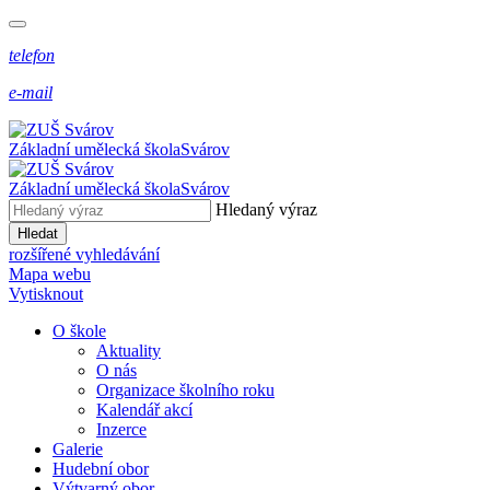
telefon
e-mail
Základní umělecká škola
Svárov
Základní umělecká škola
Svárov
Hledaný výraz
Hledat
rozšířené vyhledávání
Mapa webu
Vytisknout
O škole
Aktuality
O nás
Organizace školního roku
Kalendář akcí
Inzerce
Galerie
Hudební obor
Výtvarný obor