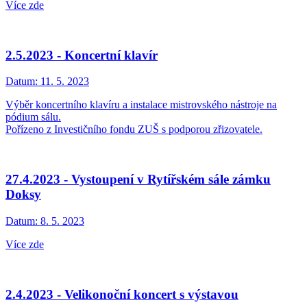
Více zde
2.5.2023 - Koncertní klavír
Datum:
11. 5. 2023
Výběr koncertního klavíru a instalace mistrovského nástroje na
pódium sálu.
Pořízeno z Investičního fondu ZUŠ s podporou zřizovatele.
27.4.2023 - Vystoupení v Rytířském sále zámku
Doksy
Datum:
8. 5. 2023
Více zde
2.4.2023 - Velikonoční koncert s výstavou