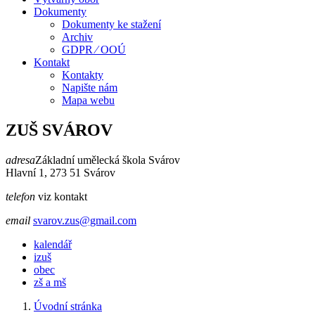
Dokumenty
Dokumenty ke stažení
Archiv
GDPR ⁄ OOÚ
Kontakt
Kontakty
Napište nám
Mapa webu
ZUŠ SVÁROV
adresa
Základní umělecká škola Svárov
Hlavní 1, 273 51 Svárov
telefon
viz kontakt
email
svarov.zus@gmail.com
kalendář
izuš
obec
zš a mš
Úvodní stránka