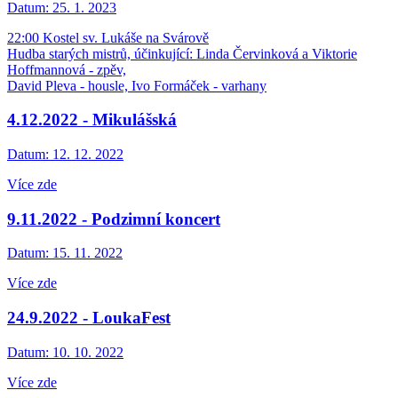
Datum:
25. 1. 2023
22:00 Kostel sv. Lukáše na Svárově
Hudba starých mistrů, účinkující: Linda Červinková a Viktorie
Hoffmannová - zpěv,
David Pleva - housle, Ivo Formáček - varhany
4.12.2022 - Mikulášská
Datum:
12. 12. 2022
Více zde
9.11.2022 - Podzimní koncert
Datum:
15. 11. 2022
Více zde
24.9.2022 - LoukaFest
Datum:
10. 10. 2022
Více zde