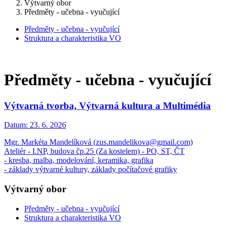
Výtvarný obor
Předměty - učebna - vyučující
Předměty - učebna - vyučující
Struktura a charakteristika VO
Předměty - učebna - vyučující
Výtvarná tvorba, Výtvarná kultura a Multimédia
Datum:
23. 6. 2026
Mgr. Markéta Mandelíková (zus.mandelikova@gmail.com)
Ateliér - I.NP, budova čp.25 (Za kostelem) - PO, ST, ČT
- kresba, malba, modelování, keramika, grafika
- základy výtvarné kultury, základy počítačové grafiky
Výtvarný obor
Předměty - učebna - vyučující
Struktura a charakteristika VO