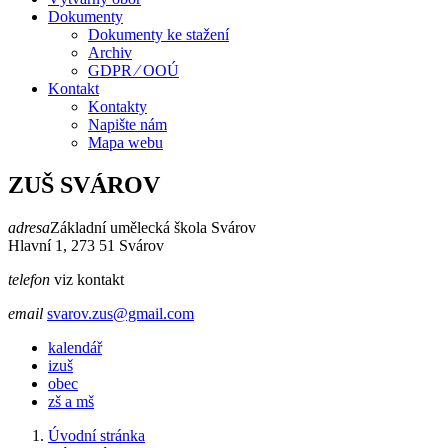
Dokumenty
Dokumenty ke stažení
Archiv
GDPR ⁄ OOÚ
Kontakt
Kontakty
Napište nám
Mapa webu
ZUŠ SVÁROV
adresa
Základní umělecká škola Svárov
Hlavní 1, 273 51 Svárov
telefon
viz kontakt
email
svarov.zus@gmail.com
kalendář
izuš
obec
zš a mš
Úvodní stránka