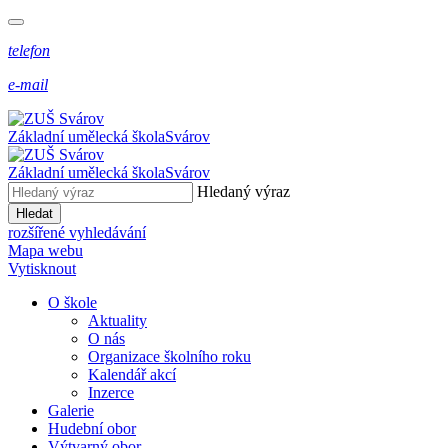
telefon
e-mail
Základní umělecká škola
Svárov
Základní umělecká škola
Svárov
Hledaný výraz
Hledat
rozšířené vyhledávání
Mapa webu
Vytisknout
O škole
Aktuality
O nás
Organizace školního roku
Kalendář akcí
Inzerce
Galerie
Hudební obor
Výtvarný obor