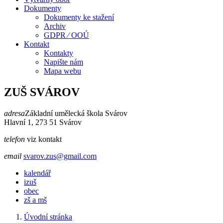
Dokumenty
Dokumenty ke stažení
Archiv
GDPR ⁄ OOÚ
Kontakt
Kontakty
Napište nám
Mapa webu
ZUŠ SVÁROV
adresa
Základní umělecká škola Svárov
Hlavní 1, 273 51 Svárov
telefon
viz kontakt
email
svarov.zus@gmail.com
kalendář
izuš
obec
zš a mš
Úvodní stránka