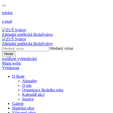
telefon
e-mail
Základní umělecká škola
Svárov
Základní umělecká škola
Svárov
Hledaný výraz
Hledat
rozšířené vyhledávání
Mapa webu
Vytisknout
O škole
Aktuality
O nás
Organizace školního roku
Kalendář akcí
Inzerce
Galerie
Hudební obor
Výtvarný obor