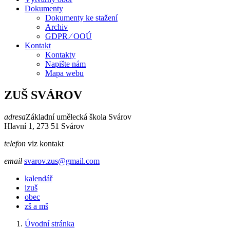
Dokumenty
Dokumenty ke stažení
Archiv
GDPR ⁄ OOÚ
Kontakt
Kontakty
Napište nám
Mapa webu
ZUŠ SVÁROV
adresa
Základní umělecká škola Svárov
Hlavní 1, 273 51 Svárov
telefon
viz kontakt
email
svarov.zus@gmail.com
kalendář
izuš
obec
zš a mš
Úvodní stránka