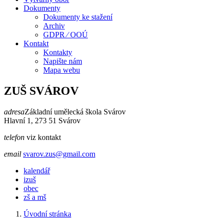
Dokumenty
Dokumenty ke stažení
Archiv
GDPR ⁄ OOÚ
Kontakt
Kontakty
Napište nám
Mapa webu
ZUŠ SVÁROV
adresa
Základní umělecká škola Svárov
Hlavní 1, 273 51 Svárov
telefon
viz kontakt
email
svarov.zus@gmail.com
kalendář
izuš
obec
zš a mš
Úvodní stránka