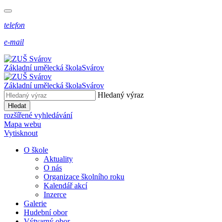
telefon
e-mail
Základní umělecká škola
Svárov
Základní umělecká škola
Svárov
Hledaný výraz
Hledat
rozšířené vyhledávání
Mapa webu
Vytisknout
O škole
Aktuality
O nás
Organizace školního roku
Kalendář akcí
Inzerce
Galerie
Hudební obor
Výtvarný obor