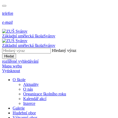
telefon
e-mail
Základní umělecká škola
Svárov
Základní umělecká škola
Svárov
Hledaný výraz
Hledat
rozšířené vyhledávání
Mapa webu
Vytisknout
O škole
Aktuality
O nás
Organizace školního roku
Kalendář akcí
Inzerce
Galerie
Hudební obor
Výtvarný obor