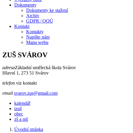
Dokumenty
Dokumenty ke stažení
Archiv
GDPR ⁄ OOÚ
Kontakt
Kontakty
Napište nám
Mapa webu
ZUŠ SVÁROV
adresa
Základní umělecká škola Svárov
Hlavní 1, 273 51 Svárov
telefon
viz kontakt
email
svarov.zus@gmail.com
kalendář
izuš
obec
zš a mš
Úvodní stránka