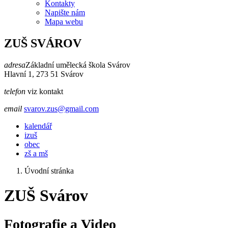
Kontakty
Napište nám
Mapa webu
ZUŠ SVÁROV
adresa
Základní umělecká škola Svárov
Hlavní 1, 273 51 Svárov
telefon
viz kontakt
email
svarov.zus@gmail.com
kalendář
izuš
obec
zš a mš
Úvodní stránka
ZUŠ Svárov
Fotografie a Video