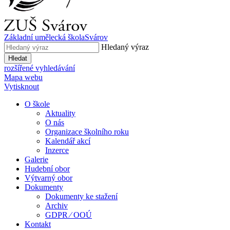
Základní umělecká škola
Svárov
Hledaný výraz
Hledat
rozšířené vyhledávání
Mapa webu
Vytisknout
O škole
Aktuality
O nás
Organizace školního roku
Kalendář akcí
Inzerce
Galerie
Hudební obor
Výtvarný obor
Dokumenty
Dokumenty ke stažení
Archiv
GDPR ⁄ OOÚ
Kontakt