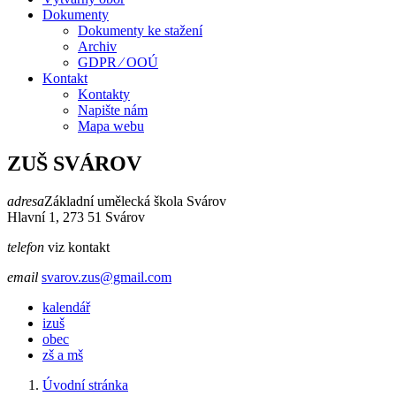
Dokumenty
Dokumenty ke stažení
Archiv
GDPR ⁄ OOÚ
Kontakt
Kontakty
Napište nám
Mapa webu
ZUŠ SVÁROV
adresa
Základní umělecká škola Svárov
Hlavní 1, 273 51 Svárov
telefon
viz kontakt
email
svarov.zus@gmail.com
kalendář
izuš
obec
zš a mš
Úvodní stránka