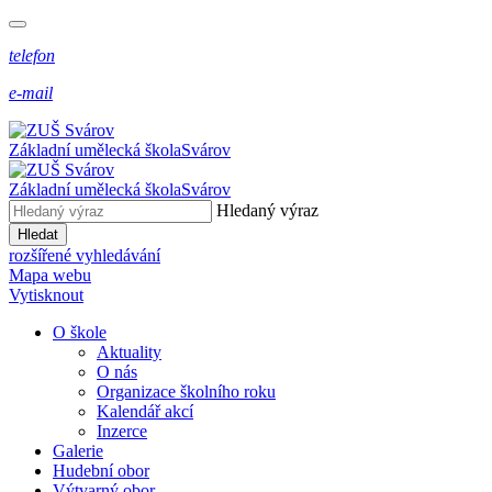
telefon
e-mail
Základní umělecká škola
Svárov
Základní umělecká škola
Svárov
Hledaný výraz
Hledat
rozšířené vyhledávání
Mapa webu
Vytisknout
O škole
Aktuality
O nás
Organizace školního roku
Kalendář akcí
Inzerce
Galerie
Hudební obor
Výtvarný obor