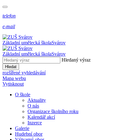
telefon
e-mail
Základní umělecká škola
Svárov
Základní umělecká škola
Svárov
Hledaný výraz
Hledat
rozšířené vyhledávání
Mapa webu
Vytisknout
O škole
Aktuality
O nás
Organizace školního roku
Kalendář akcí
Inzerce
Galerie
Hudební obor
Výtvarný obor