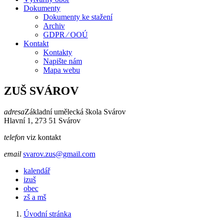
Dokumenty
Dokumenty ke stažení
Archiv
GDPR ⁄ OOÚ
Kontakt
Kontakty
Napište nám
Mapa webu
ZUŠ SVÁROV
adresa
Základní umělecká škola Svárov
Hlavní 1, 273 51 Svárov
telefon
viz kontakt
email
svarov.zus@gmail.com
kalendář
izuš
obec
zš a mš
Úvodní stránka