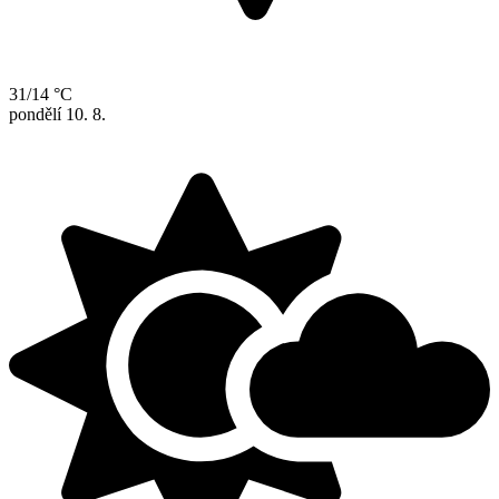
31/14 °C
pondělí
10. 8.