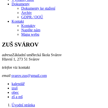
Dokumenty
Dokumenty ke stažení
Archiv
GDPR ⁄ OOÚ
Kontakt
Kontakty
Napište nám
Mapa webu
ZUŠ SVÁROV
adresa
Základní umělecká škola Svárov
Hlavní 1, 273 51 Svárov
telefon
viz kontakt
email
svarov.zus@gmail.com
kalendář
izuš
obec
zš a mš
Úvodní stránka