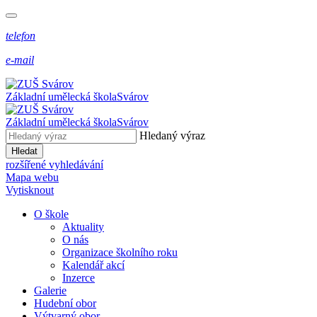
telefon
e-mail
Základní umělecká škola
Svárov
Základní umělecká škola
Svárov
Hledaný výraz
Hledat
rozšířené vyhledávání
Mapa webu
Vytisknout
O škole
Aktuality
O nás
Organizace školního roku
Kalendář akcí
Inzerce
Galerie
Hudební obor
Výtvarný obor