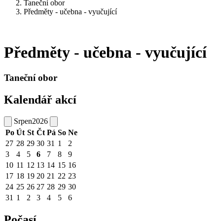
Taneční obor
Předměty - učebna - vyučující
Předměty - učebna - vyučující
Taneční obor
Kalendář akcí
Srpen
2026
Po
Út
St
Čt
Pá
So
Ne
27
28
29
30
31
1
2
3
4
5
6
7
8
9
10
11
12
13
14
15
16
17
18
19
20
21
22
23
24
25
26
27
28
29
30
31
1
2
3
4
5
6
Počasí