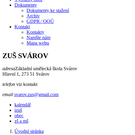
Dokumenty
Dokumenty ke stažení
Archiv
GDPR ⁄ OOÚ
Kontakt
Kontakty
Napište nám
Mapa webu
ZUŠ SVÁROV
adresa
Základní umělecká škola Svárov
Hlavní 1, 273 51 Svárov
telefon
viz kontakt
email
svarov.zus@gmail.com
kalendář
izuš
obec
zš a mš
Úvodní stránka