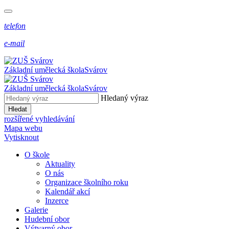
telefon
e-mail
Základní umělecká škola
Svárov
Základní umělecká škola
Svárov
Hledaný výraz
Hledat
rozšířené vyhledávání
Mapa webu
Vytisknout
O škole
Aktuality
O nás
Organizace školního roku
Kalendář akcí
Inzerce
Galerie
Hudební obor
Výtvarný obor