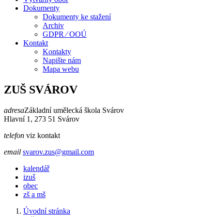
Dokumenty
Dokumenty ke stažení
Archiv
GDPR ⁄ OOÚ
Kontakt
Kontakty
Napište nám
Mapa webu
ZUŠ SVÁROV
adresa
Základní umělecká škola Svárov
Hlavní 1, 273 51 Svárov
telefon
viz kontakt
email
svarov.zus@gmail.com
kalendář
izuš
obec
zš a mš
Úvodní stránka