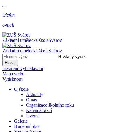
telefon
e-mail
Základní umělecká škola
Svárov
Základní umělecká škola
Svárov
Hledaný výraz
Hledat
rozšířené vyhledávání
Mapa webu
Vytisknout
O škole
Aktuality
O nás
Organizace školního roku
Kalendář akcí
Inzerce
Galerie
Hudební obor
Výtvarný obor