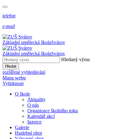
telefon
e-mail
Základní umělecká škola
Svárov
Základní umělecká škola
Svárov
Hledaný výraz
Hledat
rozšířené vyhledávání
Mapa webu
Vytisknout
O škole
Aktuality
O nás
Organizace školního roku
Kalendář akcí
Inzerce
Galerie
Hudební obor
Výtvarný obor