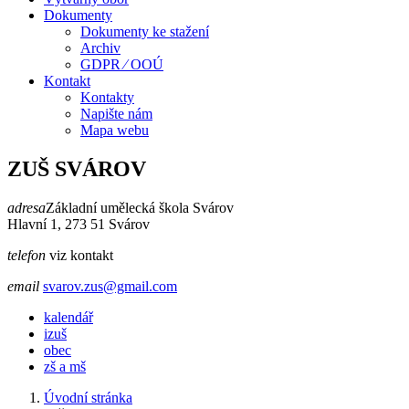
Dokumenty
Dokumenty ke stažení
Archiv
GDPR ⁄ OOÚ
Kontakt
Kontakty
Napište nám
Mapa webu
ZUŠ SVÁROV
adresa
Základní umělecká škola Svárov
Hlavní 1, 273 51 Svárov
telefon
viz kontakt
email
svarov.zus@gmail.com
kalendář
izuš
obec
zš a mš
Úvodní stránka