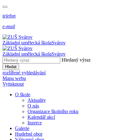
telefon
e-mail
Základní umělecká škola
Svárov
Základní umělecká škola
Svárov
Hledaný výraz
Hledat
rozšířené vyhledávání
Mapa webu
Vytisknout
O škole
Aktuality
O nás
Organizace školního roku
Kalendář akcí
Inzerce
Galerie
Hudební obor
Výtvarný obor