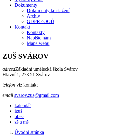
Dokumenty
Dokumenty ke stažení
Archiv
GDPR ⁄ OOÚ
Kontakt
Kontakty
Napište nám
Mapa webu
ZUŠ SVÁROV
adresa
Základní umělecká škola Svárov
Hlavní 1, 273 51 Svárov
telefon
viz kontakt
email
svarov.zus@gmail.com
kalendář
izuš
obec
zš a mš
Úvodní stránka