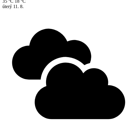
35 °C
18 °C
úterý
11. 8.