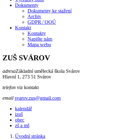
Dokumenty
Dokumenty ke stažení
Archiv
GDPR ⁄ OOÚ
Kontakt
Kontakty
Napište nám
Mapa webu
ZUŠ SVÁROV
adresa
Základní umělecká škola Svárov
Hlavní 1, 273 51 Svárov
telefon
viz kontakt
email
svarov.zus@gmail.com
kalendář
izuš
obec
zš a mš
Úvodní stránka