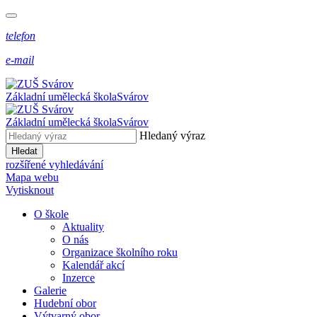
telefon
e-mail
Základní umělecká škola
Svárov
Základní umělecká škola
Svárov
Hledaný výraz
Hledat
rozšířené vyhledávání
Mapa webu
Vytisknout
O škole
Aktuality
O nás
Organizace školního roku
Kalendář akcí
Inzerce
Galerie
Hudební obor
Výtvarný obor